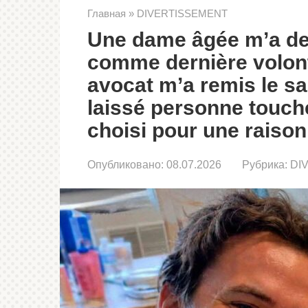
Главная
»
DIVERTISSEMENT
Une dame âgée m’a de
comme dernière volont
avocat m’a remis le sa
laissé personne toucher
choisi pour une raison
Опубликовано:
08.07.2026
Рубрика:
DI