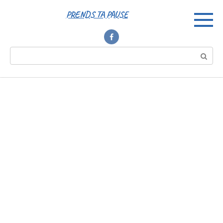
Перейти
PRENDS TA PAUSE
к
контенту
Поиск: