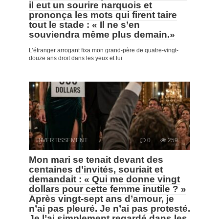
il eut un sourire narquois et
prononça les mots qui firent taire
tout le stade : « Il ne s’en
souviendra même plus demain.»
L’étranger arrogant fixa mon grand-père de quatre-vingt-
douze ans droit dans les yeux et lui
DIVERTISSEMENT
0
259
Mon mari se tenait devant des
centaines d’invités, souriait et
demandait : « Qui me donne vingt
dollars pour cette femme inutile ? »
Après vingt-sept ans d’amour, je
n’ai pas pleuré. Je n’ai pas protesté.
Je l’ai simplement regardé dans les