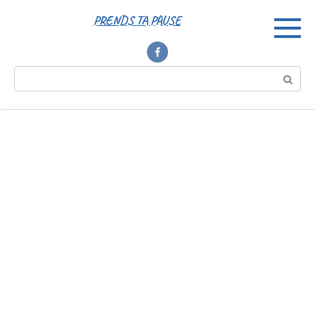
Перейти
PRENDS TA PAUSE
к
контенту
Поиск: