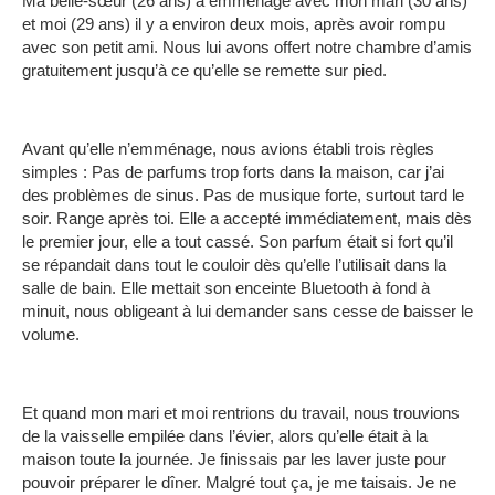
Ma belle-sœur (26 ans) a emménagé avec mon mari (30 ans)
et moi (29 ans) il y a environ deux mois, après avoir rompu
avec son petit ami.
Nous lui avons offert notre chambre d’amis
gratuitement jusqu’à ce qu’elle se remette sur pied.
Avant qu’elle n’emménage, nous avions établi trois règles
simples : Pas de parfums trop forts dans la maison, car j’ai
des problèmes de sinus.
Pas de musique forte, surtout tard le
soir.
Range après toi.
Elle a accepté immédiatement, mais dès
le premier jour, elle a tout cassé.
Son parfum était si fort qu’il
se répandait dans tout le couloir dès qu’elle l’utilisait dans la
salle de bain.
Elle mettait son enceinte Bluetooth à fond à
minuit, nous obligeant à lui demander sans cesse de baisser le
volume.
Et quand mon mari et moi rentrions du travail, nous trouvions
de la vaisselle empilée dans l’évier, alors qu’elle était à la
maison toute la journée.
Je finissais par les laver juste pour
pouvoir préparer le dîner.
Malgré tout ça, je me taisais.
Je ne