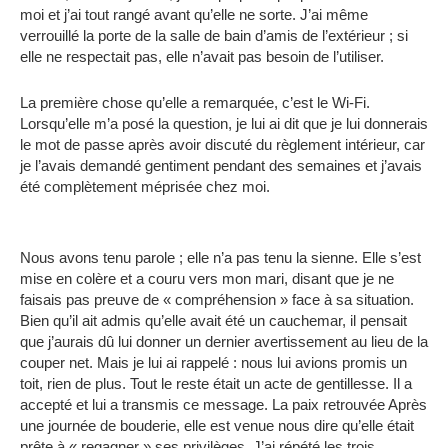
moi et j’ai tout rangé avant qu’elle ne sorte.
J’ai même
verrouillé la porte de la salle de bain d’amis de l’extérieur ; si
elle ne respectait pas, elle n’avait pas besoin de l’utiliser.
La première chose qu’elle a remarquée, c’est le Wi-Fi.
Lorsqu’elle m’a posé la question, je lui ai dit que je lui donnerais
le mot de passe après avoir discuté du règlement intérieur, car
je l’avais demandé gentiment pendant des semaines et j’avais
été complètement méprisée chez moi.
Nous avons tenu parole ;
elle n’a pas tenu la sienne.
Elle s’est
mise en colère et a couru vers mon mari, disant que je ne
faisais pas preuve de « compréhension » face à sa situation.
Bien qu’il ait admis qu’elle avait été un cauchemar, il pensait
que j’aurais dû lui donner un dernier avertissement au lieu de la
couper net.
Mais je lui ai rappelé : nous lui avions promis un
toit, rien de plus.
Tout le reste était un acte de gentillesse.
Il a
accepté et lui a transmis ce message.
La paix retrouvée Après
une journée de bouderie, elle est venue nous dire qu’elle était
prête à « regagner » ses privilèges.
J’ai répété les trois