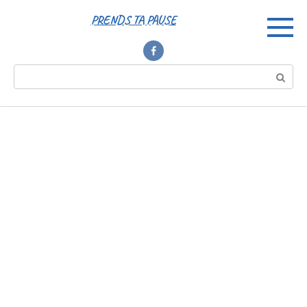
Перейти
PRENDS TA PAUSE
к
контенту
Поиск: