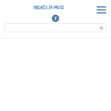
Перейти
PRENDS TA PAUSE
к
контенту
Поиск: