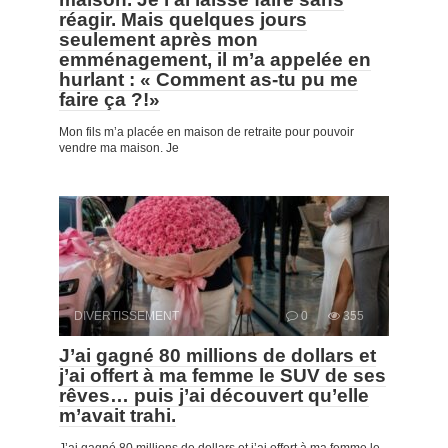
réagir. Mais quelques jours
seulement après mon
emménagement, il m’a appelée en
hurlant : « Comment as-tu pu me
faire ça ?!»
Mon fils m’a placée en maison de retraite pour pouvoir
vendre ma maison. Je
DIVERTISSEMENT
0
355
J’ai gagné 80 millions de dollars et
j’ai offert à ma femme le SUV de ses
rêves… puis j’ai découvert qu’elle
m’avait trahi.
J’ai gagné 80 millions de dollars et j’ai offert à ma femme le