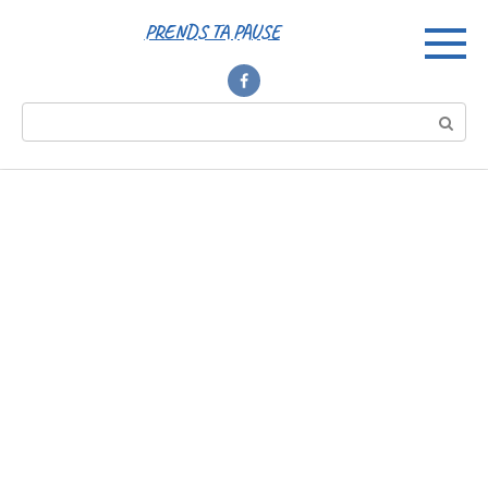
Перейти
PRENDS TA PAUSE
к
контенту
Поиск: