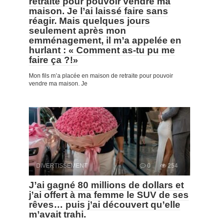
retraite pour pouvoir vendre ma
maison. Je l’ai laissé faire sans
réagir. Mais quelques jours
seulement après mon
emménagement, il m’a appelée en
hurlant : « Comment as-tu pu me
faire ça ?!»
Mon fils m’a placée en maison de retraite pour pouvoir
vendre ma maison. Je
DIVERTISSEMENT
0
254
J’ai gagné 80 millions de dollars et
j’ai offert à ma femme le SUV de ses
rêves… puis j’ai découvert qu’elle
m’avait trahi.