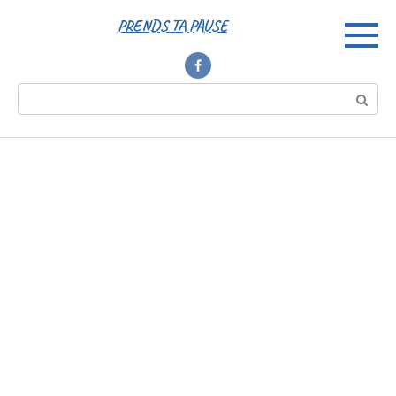
Перейти
PRENDS TA PAUSE
к
контенту
Поиск: