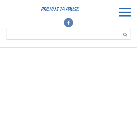
Перейти
PRENDS TA PAUSE
к
контенту
Поиск: