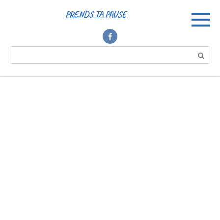
Перейти
PRENDS TA PAUSE
к
контенту
Поиск: