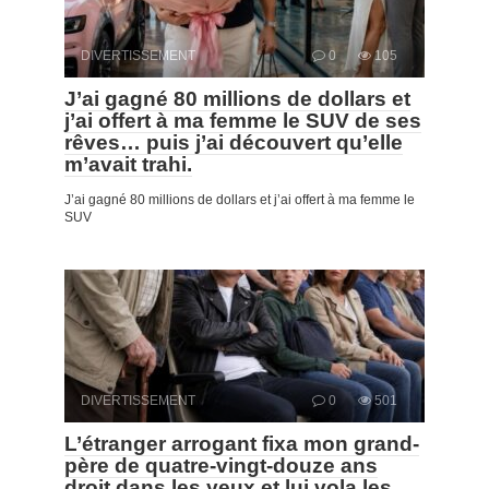
DIVERTISSEMENT
0
105
J’ai gagné 80 millions de dollars et
j’ai offert à ma femme le SUV de ses
rêves… puis j’ai découvert qu’elle
m’avait trahi.
J’ai gagné 80 millions de dollars et j’ai offert à ma femme le
SUV
DIVERTISSEMENT
0
501
L’étranger arrogant fixa mon grand-
père de quatre-vingt-douze ans
droit dans les yeux et lui vola les