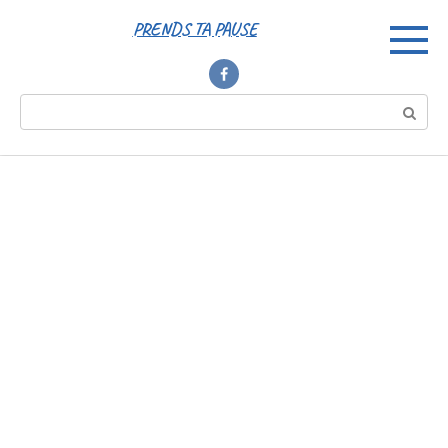
Перейти
PRENDS TA PAUSE
к
контенту
Поиск: