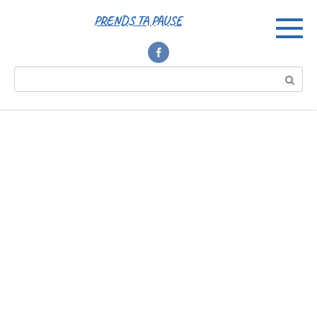
Перейти
PRENDS TA PAUSE
к
контенту
Поиск: