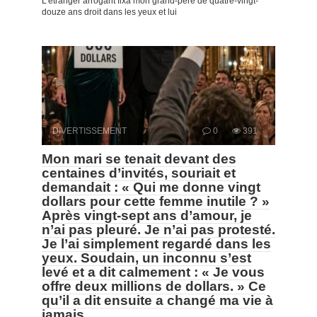
L’étranger arrogant fixa mon grand-père de quatre-vingt-
douze ans droit dans les yeux et lui
DIVERTISSEMENT
0
391
Mon mari se tenait devant des
centaines d’invités, souriait et
demandait : « Qui me donne vingt
dollars pour cette femme inutile ? »
Après vingt-sept ans d’amour, je
n’ai pas pleuré. Je n’ai pas protesté.
Je l’ai simplement regardé dans les
yeux. Soudain, un inconnu s’est
levé et a dit calmement : « Je vous
offre deux millions de dollars. » Ce
qu’il a dit ensuite a changé ma vie à
jamais.