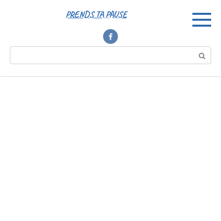
Перейти
PRENDS TA PAUSE
к
контенту
Поиск: