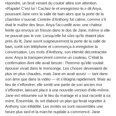
répondre, un bruit venant du couloir attira son attention.
«Rapide! C’est lui ! Cachez-le et enregistrez-le,» dit Anya,
poussant Jane vers la salle de bain alors que la porte de la
chambre s’ouvrait. L’entrée d’Anthony fut calme, comme s’il
était le maître des lieux. Anya l’accueillit avec une chaleur
feinte qui envoya un frisson dans le dos de Jane, même si elle
ne pouvait pas le voir. Lorsqu’elle fut sûre qu’ils étaient plus
près du lit, Jane ouvrit soigneusement la porte de la salle de
bain, sortit son téléphone et commença à enregistrer la
conversation. Les mots d’Anthony, son intimité décontractée
avec Anya la transpercèrent comme un couteau. C’était la
confirmation dont elle avait besoin : l’homme qu’elle voulait
épouser vivait dans le mensonge. Les choses devenaient de
plus en plus chaudes, mais Jane en avait assez — tant dans
son âme que dans la vidéo — et s’éloigna rapidement. Mais au
lieu de s’effondrer, elle sentit une partie de son ancien moi
s’effondrer, laissant place à une nouvelle version d’elle-même.
Jane est retournée sur le lieu du mariage et a tout raconté à sa
mère. Ensemble, ils ont élaboré un plan qui ferait regretter à
Anthony son infidélité. Les invités se sont rassemblés une
heure plus tard et la marche nuptiale a commencé. Jane