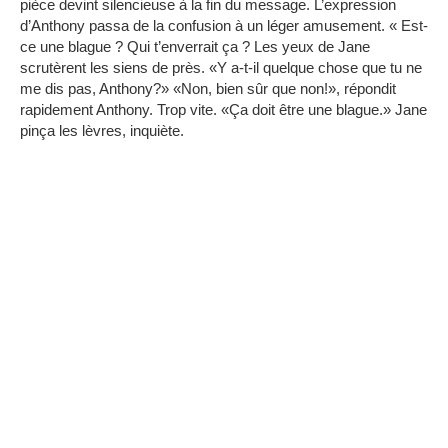
pièce devint silencieuse à la fin du message.
L’expression
d’Anthony passa de la confusion à un léger amusement.
« Est-
ce une blague ?
Qui t’enverrait ça ?
Les yeux de Jane
scrutèrent les siens de près.
«Y a-t-il quelque chose que tu ne
me dis pas, Anthony?»
«Non, bien sûr que non!», répondit
rapidement Anthony.
Trop vite.
«Ça doit être une blague.»
Jane
pinça les lèvres, inquiète.