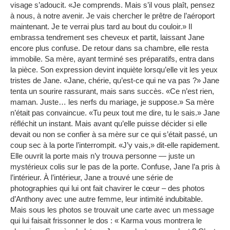
visage s’adoucit.
«Je comprends.
Mais s’il vous plaît, pensez
à nous, à notre avenir.
Je vais chercher le prêtre de l’aéroport
maintenant.
Je te verrai plus tard au bout du couloir.» Il
embrassa tendrement ses cheveux et partit, laissant Jane
encore plus confuse.
De retour dans sa chambre, elle resta
immobile.
Sa mère, ayant terminé ses préparatifs, entra dans
la pièce.
Son expression devint inquiète lorsqu’elle vit les yeux
tristes de Jane.
«Jane, chérie, qu’est-ce qui ne va pas ?»
Jane
tenta un sourire rassurant, mais sans succès.
«Ce n’est rien,
maman. Juste… les nerfs du mariage, je suppose.»
Sa mère
n’était pas convaincue.
«Tu peux tout me dire, tu le sais.»
Jane
réfléchit un instant.
Mais avant qu’elle puisse décider si elle
devait ou non se confier à sa mère sur ce qui s’était passé, un
coup sec à la porte l’interrompit.
«J’y vais,» dit-elle rapidement.
Elle ouvrit la porte mais n’y trouva personne — juste un
mystérieux colis sur le pas de la porte.
Confuse, Jane l’a pris à
l’intérieur.
À l’intérieur, Jane a trouvé une série de
photographies qui lui ont fait chavirer le cœur – des photos
d’Anthony avec une autre femme, leur intimité indubitable.
Mais sous les photos se trouvait une carte avec un message
qui lui faisait frissonner le dos : « Karma vous montrera le