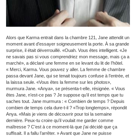
Alors que Karma entrait dans la chambre 121, Jane attendit un
moment avant d’essayer soigneusement la porte. À sa grande
surprise, il était déverrouillé. «Ouah. Vous êtes intelligent. «Je
ne savais pas si vous comprendriez mon message, mais ça a
marché», a déclaré une femme en se levant du lit de l’hôtel.
« Merci, Karma. Vous pouvez y aller. La femme de chambre
passa devant Jane, qui se tenait toujours confuse à l’entrée, et
la laissa seule. «Vous êtes la femme sur les photos»,
murmura Jane. «Anya», se présenta-t-elle, résignée. « Vous
êtes Jane, n’est-ce pas ? Je suppose qu’il est temps que tu
saches tout. Jane murmura : « Combien de temps ? Depuis
combien de temps cela dure-t-il ? «Trop longtemps», répondit
Anya. «Mais je viens de découvrir pour toi la semaine
dernière. Peux-tu croire qu’il voulait me garder comme
maîtresse ? C’est à ce moment-là que j’ai décidé que ça
suffisait. Il a fallu l’arrêter. » Avant que Jane ne puisse