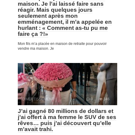
maison. Je l’ai laissé faire sans
réagir. Mais quelques jours
seulement après mon
emménagement, il m’a appelée en
hurlant : « Comment as-tu pu me
faire ça ?!»
Mon fils m’a placée en maison de retraite pour pouvoir
vendre ma maison. Je
DIVERTISSEMENT
0
346
J’ai gagné 80 millions de dollars et
j’ai offert à ma femme le SUV de ses
rêves… puis j’ai découvert qu’elle
m’avait trahi.