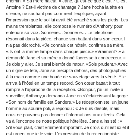
chemin. »
Sa mère haleta.
« Jane, qu’est-ce que c’est ?
C’est
Antoine ?
Est-il victime de chantage ?
Jane hocha la tête en
silence, ne sachant pas comment l’expliquer, ayant
l’impression que le sol lui avait été arraché sous les pieds.
Les
mains tremblantes, elle composa le numéro d’Anthony pour
entendre sa voix.
Sonnerie… Sonnerie… Le téléphone
résonnait dans la pièce, chaque son battant dans son cœur.
Il
n’a pas décroché.
«Je connais cet hôtel», confirma sa mère.
«Ils ont la même lampe dans chaque pièce.»
«Vraiment?
» a
demandé Jane et sa mère a donné l’adresse à contrecœur.
«
Je dois y aller.
Je serai bientôt de retour.
«Sois prudent.»
Avec
un signe de tête, Jane se précipita dehors, des photographies
à la main comme une bouée de sauvetage vers la vérité.
Elle
arriva à l’hôtel en un temps record.
Son cœur battait à tout
rompre à l’approche de la réception.
«Bonjour, j’ai un invité à
surveiller, Anthony,» demanda Jane en s’éclaircissant la gorge.
«Son nom de famille est Sanders.»
Le réceptionniste, un jeune
homme au sourire poli, a répondu : « Je suis désolé, mais
nous ne pouvons pas donner d’informations aux clients.
Cela
va à l’encontre de notre politique hôtelière.
Jane a insisté : «
S’il vous plaît, c’est vraiment important.
Je crois qu’il est ici et il
est urgent que je le voie.
L’expression de la réceptionniste