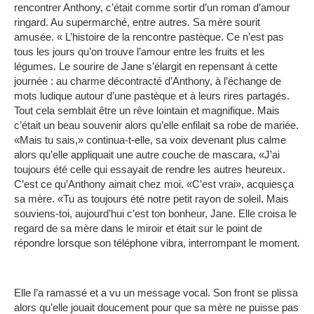
rencontrer Anthony, c’était comme sortir d’un roman d’amour
ringard.
Au supermarché, entre autres.
Sa mère sourit
amusée.
« L’histoire de la rencontre pastèque.
Ce n’est pas
tous les jours qu’on trouve l’amour entre les fruits et les
légumes.
Le sourire de Jane s’élargit en repensant à cette
journée : au charme décontracté d’Anthony, à l’échange de
mots ludique autour d’une pastèque et à leurs rires partagés.
Tout cela semblait être un rêve lointain et magnifique.
Mais
c’était un beau souvenir alors qu’elle enfilait sa robe de mariée.
«Mais tu sais,» continua-t-elle, sa voix devenant plus calme
alors qu’elle appliquait une autre couche de mascara, «J’ai
toujours été celle qui essayait de rendre les autres heureux.
C’est ce qu’Anthony aimait chez moi.
«C’est vrai», acquiesça
sa mère.
«Tu as toujours été notre petit rayon de soleil.
Mais
souviens-toi, aujourd’hui c’est ton bonheur, Jane.
Elle croisa le
regard de sa mère dans le miroir et était sur le point de
répondre lorsque son téléphone vibra, interrompant le moment.
Elle l’a ramassé et a vu un message vocal.
Son front se plissa
alors qu’elle jouait doucement pour que sa mère ne puisse pas