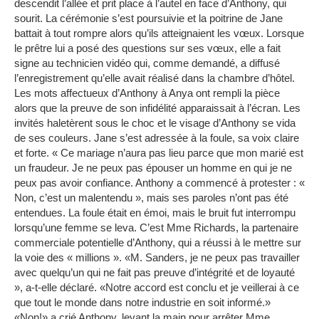
descendit l’allée et prit place à l’autel en face d’Anthony, qui
sourit. La cérémonie s’est poursuivie et la poitrine de Jane
battait à tout rompre alors qu’ils atteignaient les vœux. Lorsque
le prêtre lui a posé des questions sur ses vœux, elle a fait
signe au technicien vidéo qui, comme demandé, a diffusé
l’enregistrement qu’elle avait réalisé dans la chambre d’hôtel.
Les mots affectueux d’Anthony à Anya ont rempli la pièce
alors que la preuve de son infidélité apparaissait à l’écran. Les
invités haletèrent sous le choc et le visage d’Anthony se vida
de ses couleurs. Jane s’est adressée à la foule, sa voix claire
et forte. « Ce mariage n’aura pas lieu parce que mon marié est
un fraudeur. Je ne peux pas épouser un homme en qui je ne
peux pas avoir confiance. Anthony a commencé à protester : «
Non, c’est un malentendu », mais ses paroles n’ont pas été
entendues. La foule était en émoi, mais le bruit fut interrompu
lorsqu’une femme se leva. C’est Mme Richards, la partenaire
commerciale potentielle d’Anthony, qui a réussi à le mettre sur
la voie des « millions ». «M. Sanders, je ne peux pas travailler
avec quelqu’un qui ne fait pas preuve d’intégrité et de loyauté
», a-t-elle déclaré. «Notre accord est conclu et je veillerai à ce
que tout le monde dans notre industrie en soit informé.»
«Non!» a crié Anthony, levant la main pour arrêter Mme