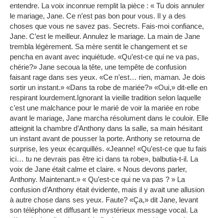
entendre.
La voix inconnue remplit la pièce : « Tu dois annuler
le mariage, Jane.
Ce n’est pas bon pour vous.
Il y a des
choses que vous ne savez pas.
Secrets.
Fais-moi confiance,
Jane.
C’est le meilleur.
Annulez le mariage.
La main de Jane
trembla légèrement.
Sa mère sentit le changement et se
pencha en avant avec inquiétude.
«Qu’est-ce qui ne va pas,
chérie?»
Jane secoua la tête, une tempête de confusion
faisant rage dans ses yeux.
«Ce n’est… rien, maman. Je dois
sortir un instant.»
«Dans ta robe de mariée?»
«Oui,» dit-elle en
respirant lourdement.Ignorant la vieille tradition selon laquelle
c’est une malchance pour le marié de voir la mariée en robe
avant le mariage, Jane marcha résolument dans le couloir. Elle
atteignit la chambre d’Anthony dans la salle, sa main hésitant
un instant avant de pousser la porte.
Anthony se retourna de
surprise, les yeux écarquillés.
«Jeanne!
«Qu’est-ce que tu fais
ici… tu ne devrais pas être ici dans ta robe», balbutia-t-il.
La
voix de Jane était calme et claire.
« Nous devons parler,
Anthony.
Maintenant.»
« Qu’est-ce qui ne va pas ? » La
confusion d’Anthony était évidente, mais il y avait une allusion
à autre chose dans ses yeux.
Faute?
«Ça,» dit Jane, levant
son téléphone et diffusant le mystérieux message vocal.
La