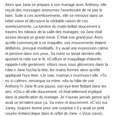
Alors que Jane se prépare à son mariage avec Anthony, elle
reçoit des messages anonymes l’avertissant de ne pas le
faire.
Suite à ces avertissements, elle se retrouve dans un
hôtel voisin et découvre la véritable raison de ces
avertissements.
La lumière du matin brillait doucement à
travers les rideaux de la salle des mariages, où Jane était
assise devant un grand miroir.
C’était son grand jour.
Alors
qu’elle commençait à se maquiller, ses mouvements étaient
délibérés, presque méditatifs.
Il y avait une expression calme
et pensive dans ses yeux.
Sa mère se tenait derrière elle,
ajustant la robe sur le lit.
«Coiffure et maquillage d’abord»,
rappela-t-elle gentiment.
«Alors nous nous glisserons dans ta
robe.»
Jane hocha la tête, les mains fermes alors qu’elle
appliquait l’eye-liner.
«Je sais, maman,» murmura-t-elle.
«Tu
es si calme», ​​remarqua sa mère.
«As-tu hâte de voir
Anthony?»
Jane fit une pause, son eye-liner flottant dans les
airs.
«Oui,» dit-elle doucement.
«Il était tellement impliqué
dans la planification du mariage.
Je n’aurais jamais pensé qu’il
avait un tel talent pour ça.
Sa mère rit doucement.
«C’est ma
Janey, toujours bonne pour une surprise.»
Il y avait un petit
sourire mélancolique dans le reflet de Jane.
« Vous savez,