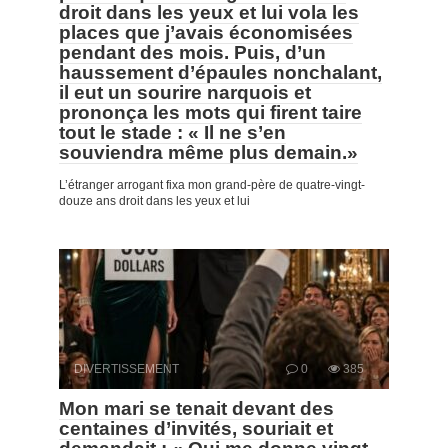
droit dans les yeux et lui vola les
places que j’avais économisées
pendant des mois. Puis, d’un
haussement d’épaules nonchalant,
il eut un sourire narquois et
prononça les mots qui firent taire
tout le stade : « Il ne s’en
souviendra même plus demain.»
L’étranger arrogant fixa mon grand-père de quatre-vingt-
douze ans droit dans les yeux et lui
DIVERTISSEMENT
0
385
Mon mari se tenait devant des
centaines d’invités, souriait et