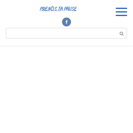
Перейти
PRENDS TA PAUSE
к
контенту
Поиск: