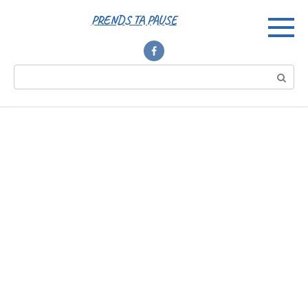
Перейти
PRENDS TA PAUSE
к
контенту
Поиск: