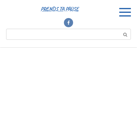
Перейти
PRENDS TA PAUSE
к
контенту
Поиск: