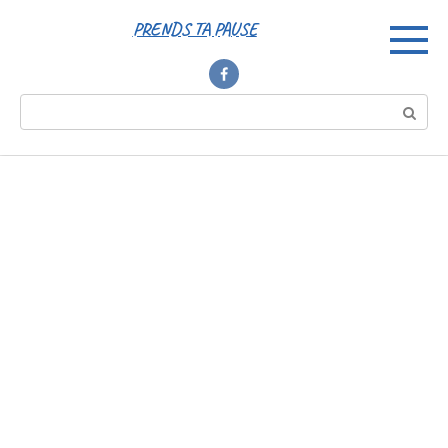
Перейти
PRENDS TA PAUSE
к
контенту
Поиск: