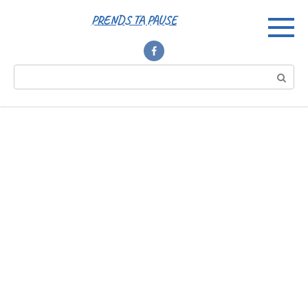
Перейти
PRENDS TA PAUSE
к
контенту
Поиск: