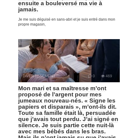
ensuite a bouleversé ma vie à
jamais.
Je me suis déguisé en sans-abri et je suis entré dans mon
propre magasin,
DIVERTISSEMENT
0
469
Mon mari et sa maîtresse m’ont
proposé de l’argent pour mes
jumeaux nouveau-nés. « Signe les
papiers et disparais », m’ont-ils dit.
Toute sa famille était là, persuadée
que j’avais tout perdu. J’ai signé en
silence. Je suis partie cette nuit-là
avec mes bébés dans les bras.
Mais ils n’ont jamais su que j’avais