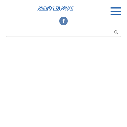
Перейти
PRENDS TA PAUSE
к
контенту
Поиск: