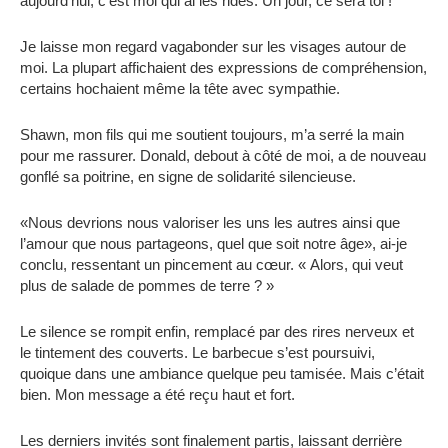
aujourd’hui, c’est moi qui ai les rides. Un jour, ce sera toi !
Je laisse mon regard vagabonder sur les visages autour de
moi. La plupart affichaient des expressions de compréhension,
certains hochaient même la tête avec sympathie.
Shawn, mon fils qui me soutient toujours, m’a serré la main
pour me rassurer. Donald, debout à côté de moi, a de nouveau
gonflé sa poitrine, en signe de solidarité silencieuse.
«Nous devrions nous valoriser les uns les autres ainsi que
l’amour que nous partageons, quel que soit notre âge», ai-je
conclu, ressentant un pincement au cœur. « Alors, qui veut
plus de salade de pommes de terre ? »
Le silence se rompit enfin, remplacé par des rires nerveux et
le tintement des couverts. Le barbecue s’est poursuivi,
quoique dans une ambiance quelque peu tamisée. Mais c’était
bien. Mon message a été reçu haut et fort.
Les derniers invités sont finalement partis, laissant derrière