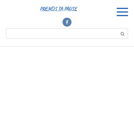
Перейти
PRENDS TA PAUSE
к
контенту
Поиск: