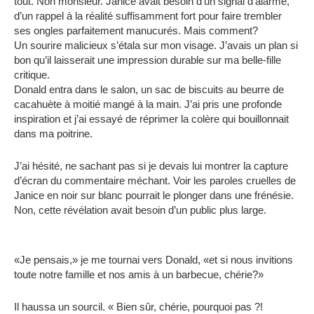
tout. Non monsieur. Janice avait besoin d’un signal d’alarme,
d’un rappel à la réalité suffisamment fort pour faire trembler
ses ongles parfaitement manucurés. Mais comment?
Un sourire malicieux s’étala sur mon visage. J’avais un plan si
bon qu’il laisserait une impression durable sur ma belle-fille
critique.
Donald entra dans le salon, un sac de biscuits au beurre de
cacahuète à moitié mangé à la main. J’ai pris une profonde
inspiration et j’ai essayé de réprimer la colère qui bouillonnait
dans ma poitrine.
J’ai hésité, ne sachant pas si je devais lui montrer la capture
d’écran du commentaire méchant. Voir les paroles cruelles de
Janice en noir sur blanc pourrait le plonger dans une frénésie.
Non, cette révélation avait besoin d’un public plus large.
«Je pensais,» je me tournai vers Donald, «et si nous invitions
toute notre famille et nos amis à un barbecue, chérie?»
Il haussa un sourcil. « Bien sûr, chérie, pourquoi pas ?!