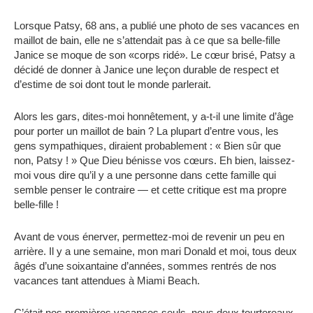
Lorsque Patsy, 68 ans, a publié une photo de ses vacances en
maillot de bain, elle ne s’attendait pas à ce que sa belle-fille
Janice se moque de son «corps ridé». Le cœur brisé, Patsy a
décidé de donner à Janice une leçon durable de respect et
d’estime de soi dont tout le monde parlerait.
Alors les gars, dites-moi honnêtement, y a-t-il une limite d’âge
pour porter un maillot de bain ? La plupart d’entre vous, les
gens sympathiques, diraient probablement : « Bien sûr que
non, Patsy ! » Que Dieu bénisse vos cœurs. Eh bien, laissez-
moi vous dire qu’il y a une personne dans cette famille qui
semble penser le contraire — et cette critique est ma propre
belle-fille !
Avant de vous énerver, permettez-moi de revenir un peu en
arrière. Il y a une semaine, mon mari Donald et moi, tous deux
âgés d’une soixantaine d’années, sommes rentrés de nos
vacances tant attendues à Miami Beach.
C’était nos premières vacances seuls, nous deux tourtereaux,