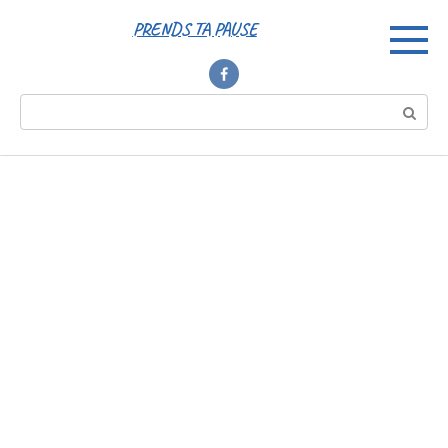
Перейти
PRENDS TA PAUSE
к
контенту
Поиск: