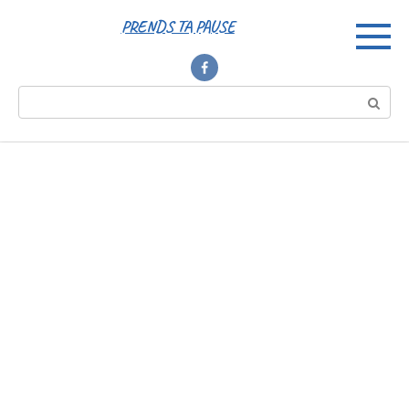
Перейти
PRENDS TA PAUSE
к
контенту
Поиск: