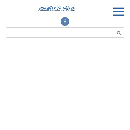
Перейти
PRENDS TA PAUSE
к
контенту
Поиск: