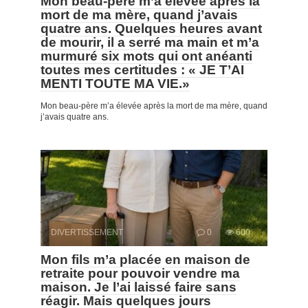
Mon beau-père m’a élevée après la
mort de ma mère, quand j’avais
quatre ans. Quelques heures avant
de mourir, il a serré ma main et m’a
murmuré six mots qui ont anéanti
toutes mes certitudes : « JE T’AI
MENTI TOUTE MA VIE.»
Mon beau-père m’a élevée après la mort de ma mère, quand
j’avais quatre ans.
DIVERTISSEMENT
0
600
Mon fils m’a placée en maison de
retraite pour pouvoir vendre ma
maison. Je l’ai laissé faire sans
réagir. Mais quelques jours