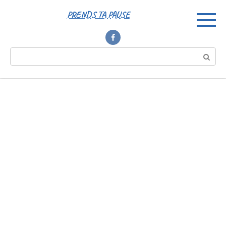
Перейти
PRENDS TA PAUSE
к
контенту
Поиск: