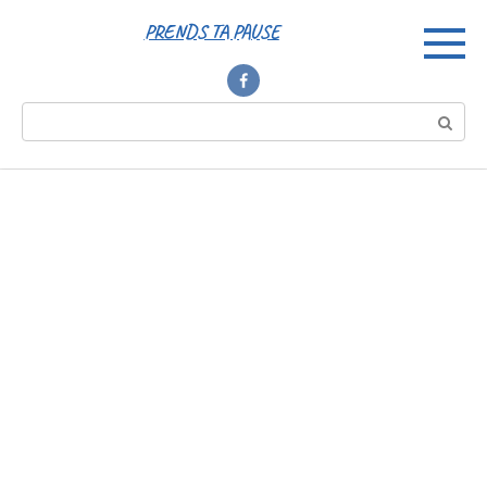
Перейти
PRENDS TA PAUSE
к
контенту
Поиск: