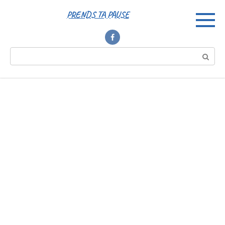
Перейти
PRENDS TA PAUSE
к
контенту
Поиск: