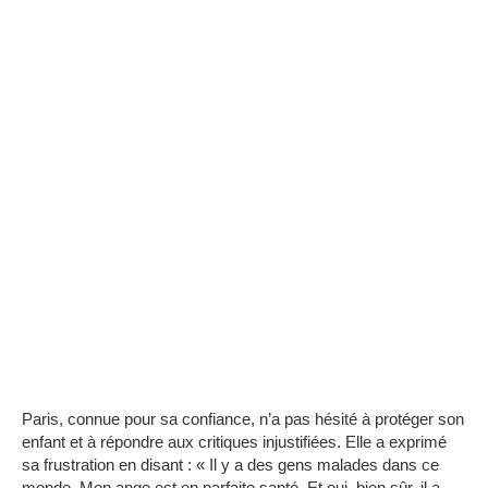
Paris, connue pour sa confiance, n’a pas hésité à protéger son
enfant et à répondre aux critiques injustifiées. Elle a exprimé
sa frustration en disant : « Il y a des gens malades dans ce
monde. Mon ange est en parfaite santé. Et oui, bien sûr, il a