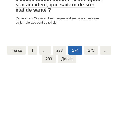
son accident, que sait-on de son
état de santé ?
Ce vendredi 29 décembre marque le dixième anniversaire
du terrible accident de ski de
Пагинация
Назад
1
…
273
274
275
…
записей
293
Далее