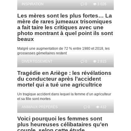
INSPIRATION
0
3 026
Les mères sont les plus fortes… La
mère de rares jumeaux trisomiques
a fait taire les critiques avec une
photo montrant à quel point ils sont
beaux
Malgré une augmentation de 72 % entre 1980 et 2018, les
grossesses gémellaires restent
DIVERTISSEMENT
0
2 815
Tragédie en Ariège : les révélations
du conducteur après l’accident
mortel qui a tué une agricultrice
Un tragique accident dans lequel la femme d’un agriculteur
et sa fille sont mortes
ANIMAUX PRÉFÉRÉS
0
432
Voici pourquoi les femmes sont
plus heureuses célibataires qu’en
couple, selon cette étude