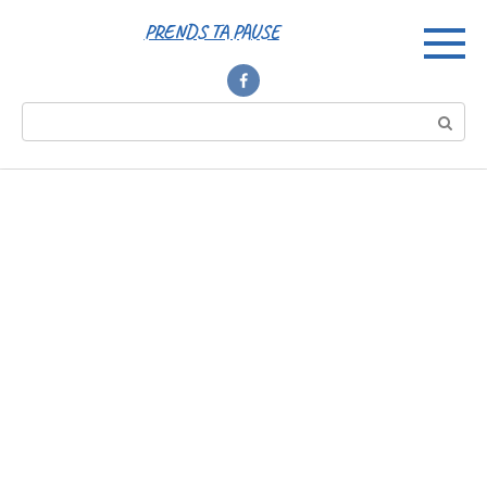
Перейти
PRENDS TA PAUSE
к
контенту
Поиск: