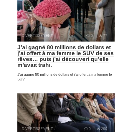
DIVERTISSEMENT
0
77
J’ai gagné 80 millions de dollars et
j’ai offert à ma femme le SUV de ses
rêves… puis j’ai découvert qu’elle
m’avait trahi.
J’ai gagné 80 millions de dollars et j’ai offert à ma femme le
SUV
DIVERTISSEMENT
0
290