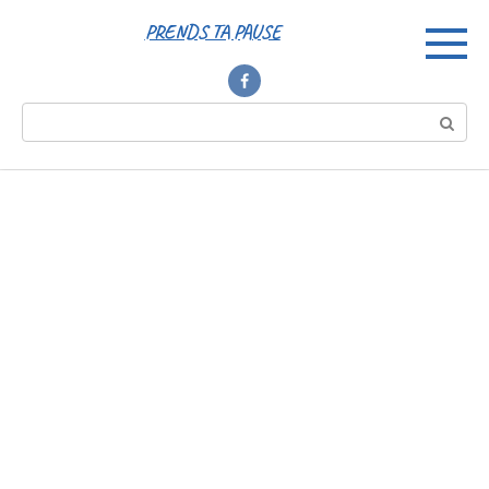
Перейти
PRENDS TA PAUSE
к
контенту
Поиск: