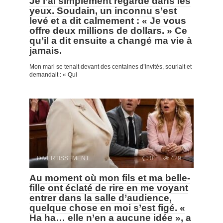
Je l’ai simplement regardé dans les
yeux. Soudain, un inconnu s’est
levé et a dit calmement : « Je vous
offre deux millions de dollars. » Ce
qu’il a dit ensuite a changé ma vie à
jamais.
Mon mari se tenait devant des centaines d’invités, souriait et
demandait : « Qui
DIVERTISSEMENT
0
429
Au moment où mon fils et ma belle-
fille ont éclaté de rire en me voyant
entrer dans la salle d’audience,
quelque chose en moi s’est figé. «
Ha ha… elle n’en a aucune idée », a