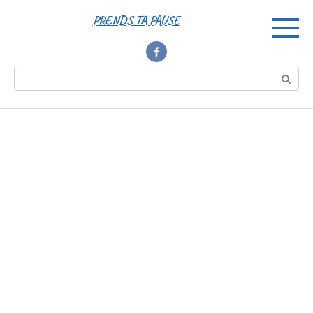
Перейти
PRENDS TA PAUSE
к
контенту
Поиск: