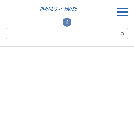
Перейти
PRENDS TA PAUSE
к
контенту
Поиск: