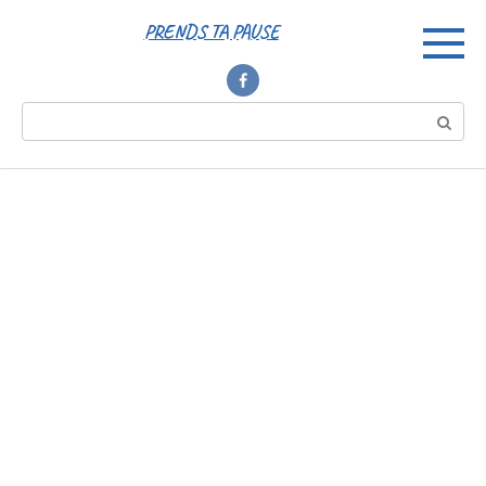
Перейти
PRENDS TA PAUSE
к
контенту
Поиск: