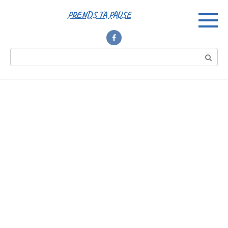
Перейти
PRENDS TA PAUSE
к
контенту
Поиск: