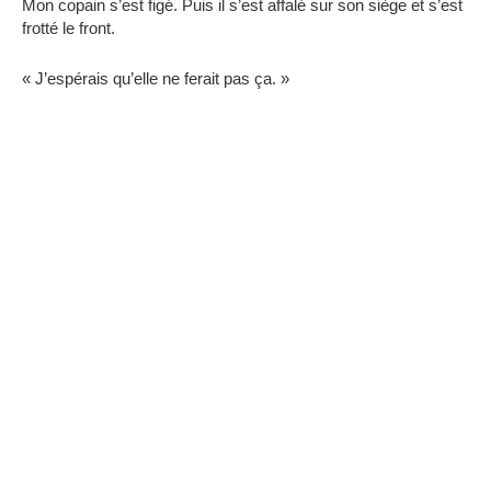
Mon copain s’est figé. Puis il s’est affalé sur son siège et s’est
frotté le front.
« J’espérais qu’elle ne ferait pas ça. »