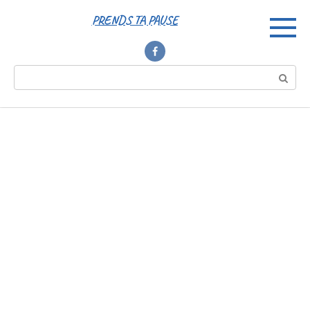
Перейти
PRENDS TA PAUSE
к
контенту
Поиск: