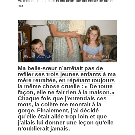
Au moment où mon fils et ma belle-fille ont éclaté de rire en
me
DIVERTISSEMENT
0
91
Ma belle-sœur n’arrêtait pas de
refiler ses trois jeunes enfants à ma
mère retraitée, en répétant toujours
la même chose cruelle : « De toute
façon, elle ne fait rien à la maison.»
Chaque fois que j’entendais ces
mots, la colère me montait à la
gorge. Finalement, j’ai décidé
qu’elle était allée trop loin et que
j’allais lui donner une leçon qu’elle
n’oublierait jamais.