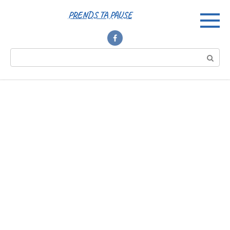
Перейти
PRENDS TA PAUSE
к
контенту
Поиск: