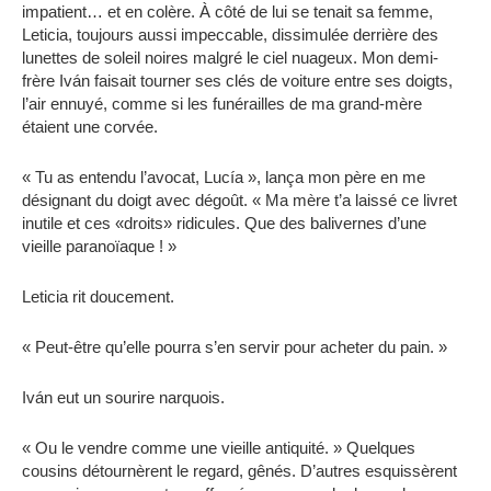
impatient… et en colère. À côté de lui se tenait sa femme,
Leticia, toujours aussi impeccable, dissimulée derrière des
lunettes de soleil noires malgré le ciel nuageux. Mon demi-
frère Iván faisait tourner ses clés de voiture entre ses doigts,
l’air ennuyé, comme si les funérailles de ma grand-mère
étaient une corvée.
« Tu as entendu l’avocat, Lucía », lança mon père en me
désignant du doigt avec dégoût. « Ma mère t’a laissé ce livret
inutile et ces «droits» ridicules. Que des balivernes d’une
vieille paranoïaque ! »
Leticia rit doucement.
« Peut-être qu’elle pourra s’en servir pour acheter du pain. »
Iván eut un sourire narquois.
« Ou le vendre comme une vieille antiquité. » Quelques
cousins ​​détournèrent le regard, gênés. D’autres esquissèrent