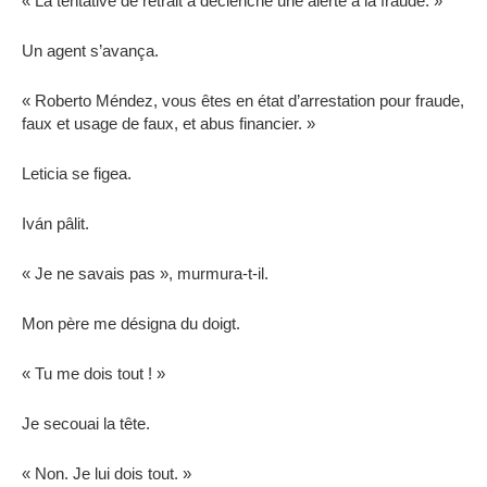
« La tentative de retrait a déclenché une alerte à la fraude. »
Un agent s’avança.
« Roberto Méndez, vous êtes en état d’arrestation pour fraude,
faux et usage de faux, et abus financier. »
Leticia se figea.
Iván pâlit.
« Je ne savais pas », murmura-t-il.
Mon père me désigna du doigt.
« Tu me dois tout ! »
Je secouai la tête.
« Non. Je lui dois tout. »