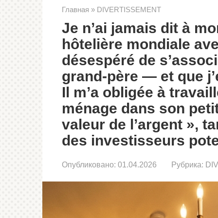
Главная
»
DIVERTISSEMENT
Je n’ai jamais dit à m
hôtelière mondiale avec
désespéré de s’associe
grand-père — et que j’e
Il m’a obligée à trava
ménage dans son petit
valeur de l’argent », t
des investisseurs poten
Опубликовано:
01.04.2026
Рубрика:
DI