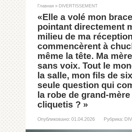
Главная
»
DIVERTISSEMENT
«Elle a volé mon brace
pointant directement 
milieu de ma réception
commencèrent à chuch
même la tête. Ma mère 
sans voix. Tout le mon
la salle, mon fils de s
seule question qui co
la robe de grand-mère f
cliquetis ? »
Опубликовано:
01.04.2026
Рубрика:
DI