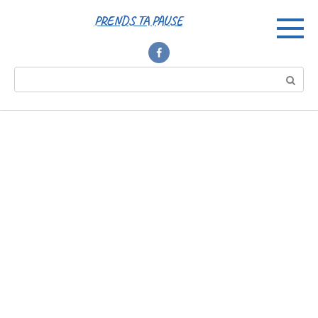
Перейти
PRENDS TA PAUSE
к
контенту
Поиск: