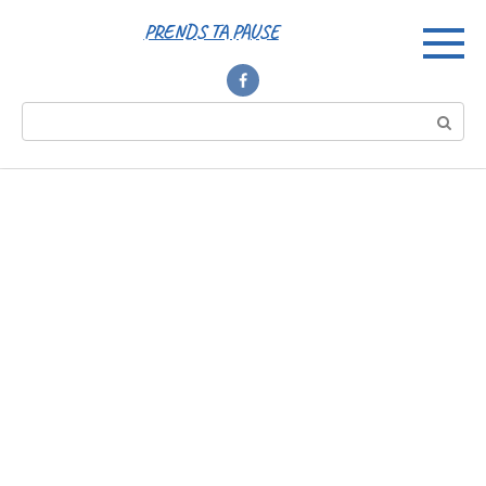
Перейти
PRENDS TA PAUSE
к
контенту
Поиск: