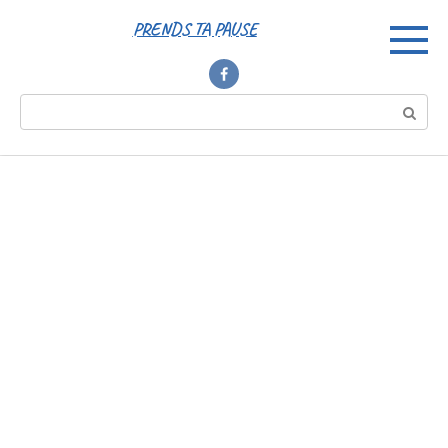
Перейти
PRENDS TA PAUSE
к
контенту
Поиск: