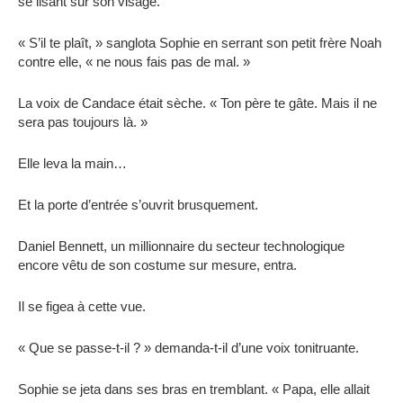
se lisant sur son visage.
« S’il te plaît, » sanglota Sophie en serrant son petit frère Noah
contre elle, « ne nous fais pas de mal. »
La voix de Candace était sèche. « Ton père te gâte. Mais il ne
sera pas toujours là. »
Elle leva la main…
Et la porte d’entrée s’ouvrit brusquement.
Daniel Bennett, un millionnaire du secteur technologique
encore vêtu de son costume sur mesure, entra.
Il se figea à cette vue.
« Que se passe-t-il ? » demanda-t-il d’une voix tonitruante.
Sophie se jeta dans ses bras en tremblant. « Papa, elle allait