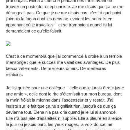
prononçais. Elena a cherché pendant des mois avant de
trouver un poste de réceptionniste. Je me disais que ça ne me
dérangeait pas. Ce que je ne me disais pas, c’est à quel point
j’aimais la façon dont les gens se levaient les sourcils en
apprenant où je travaillais – et se trompaient quand ils lui
demandaient ce qu’elle faisait.
C’est à ce moment-là que j’ai commencé à croire à un terrible
mensonge : que le succès me valait des avantages. De plus
beaux vêtements. De meilleurs dîners. De meilleures
relations.
Je l’ai quittée pour une collègue – celle que je jurais être « juste
une amie », celle dont le rire s’éternisait sur mon bureau, dont
la main frôlait la mienne dans l’ascenseur et y restait. J’ai
insisté sur le fait que ça ne signifiait rien, jusqu’à ce que ça
devienne tout. Elena n’a pas crié quand je le lui ai annoncé.
Elle n’a pas jeté d’assiettes ni supplié. Elle a pleuré en silence
le jour où je suis parti, les yeux rouges, la voix douce, ne