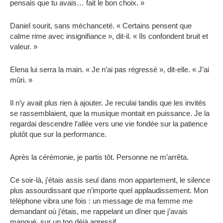
pensais que tu avais… fait le bon choix. »
Daniel sourit, sans méchanceté. « Certains pensent que
calme rime avec insignifiance », dit-il. « Ils confondent bruit et
valeur. »
Elena lui serra la main. « Je n’ai pas régressé », dit-elle. « J’ai
mûri. »
Il n’y avait plus rien à ajouter. Je reculai tandis que les invités
se rassemblaient, que la musique montait en puissance. Je la
regardai descendre l’allée vers une vie fondée sur la patience
plutôt que sur la performance.
Après la cérémonie, je partis tôt. Personne ne m’arrêta.
Ce soir-là, j’étais assis seul dans mon appartement, le silence
plus assourdissant que n’importe quel applaudissement. Mon
téléphone vibra une fois : un message de ma femme me
demandant où j’étais, me rappelant un dîner que j’avais
manqué, sur un ton déjà agressif.