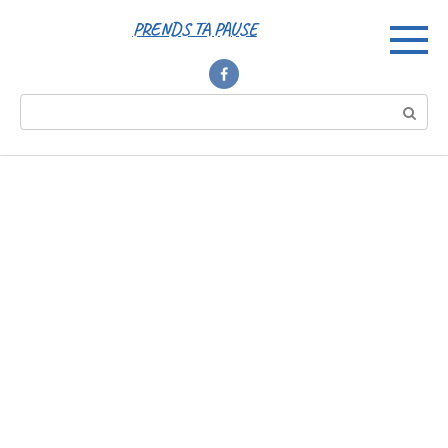
Перейти
PRENDS TA PAUSE
к
контенту
Поиск: