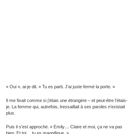
« Oui », ai-je dit. « Tu es parti. J’ai juste fermé la porte. »
Il me fixait comme si j’étais une étrangère – et peut-être l’étais-
je. La femme qui, autrefois, tressaillait à ses paroles n’existait
plus.
Puis il s’est approché. « Emily… Claire et moi, ça ne va pas
bien. Et toi… tu es magnifique. »