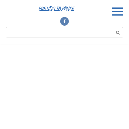
Перейти
PRENDS TA PAUSE
к
контенту
Поиск: