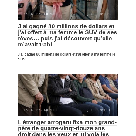
DIVERTISSEMENT
0
215
J’ai gagné 80 millions de dollars et
j’ai offert à ma femme le SUV de ses
rêves… puis j’ai découvert qu’elle
m’avait trahi.
J’ai gagné 80 millions de dollars et j’ai offert à ma femme le
SUV
DIVERTISSEMENT
0
651
L’étranger arrogant fixa mon grand-
père de quatre-vingt-douze ans
droit dans les yeux et lui vola les