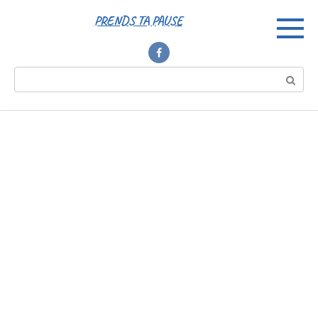
Перейти
PRENDS TA PAUSE
к
контенту
Поиск: