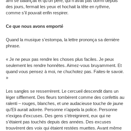
ami se balançait et qu’un père, qui n’avait pas dormi depuis
des jours, fermait les yeux et hochait la tête en rythme,
comme s’il pouvait enfin respirer.
Ce que nous avons emporté
Quand la musique s’estompa, la lettre prononça sa dernière
phrase.
« Je ne peux pas rendre les choses plus faciles. Je peux
seulement les rendre honnêtes. Aimez-vous bruyamment. Et
quand vous pensez à moi, ne chuchotez pas. Faites-le savoir.
»
Les sangles se resserrèrent. Le cercueil descendit dans un
léger sifflement. Des fleurs tombèrent comme des confettis au
ralenti – rouges, blanches, et une audacieuse touche de jaune
qu’Eli aurait adorée. Personne n’appela la police. Personne
n’exigea d’excuses. Des gens s’étreignirent, eux qui ne
s’étaient pas touchés depuis des années. Des excuses
trouvèrent des voix qui étaient restées muettes. Avant même