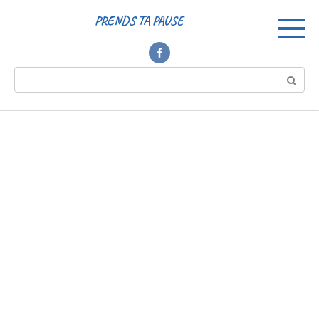
Перейти
PRENDS TA PAUSE
к
контенту
Поиск: