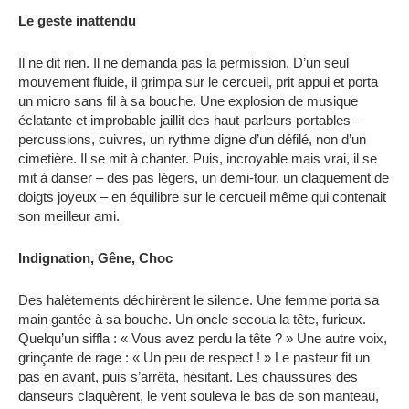
Le geste inattendu
Il ne dit rien. Il ne demanda pas la permission. D’un seul
mouvement fluide, il grimpa sur le cercueil, prit appui et porta
un micro sans fil à sa bouche. Une explosion de musique
éclatante et improbable jaillit des haut-parleurs portables –
percussions, cuivres, un rythme digne d’un défilé, non d’un
cimetière. Il se mit à chanter. Puis, incroyable mais vrai, il se
mit à danser – des pas légers, un demi-tour, un claquement de
doigts joyeux – en équilibre sur le cercueil même qui contenait
son meilleur ami.
Indignation, Gêne, Choc
Des halètements déchirèrent le silence. Une femme porta sa
main gantée à sa bouche. Un oncle secoua la tête, furieux.
Quelqu’un siffla : « Vous avez perdu la tête ? » Une autre voix,
grinçante de rage : « Un peu de respect ! » Le pasteur fit un
pas en avant, puis s’arrêta, hésitant. Les chaussures des
danseurs claquèrent, le vent souleva le bas de son manteau,