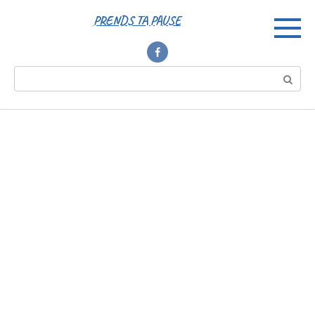
Перейти
PRENDS TA PAUSE
к
контенту
Поиск: