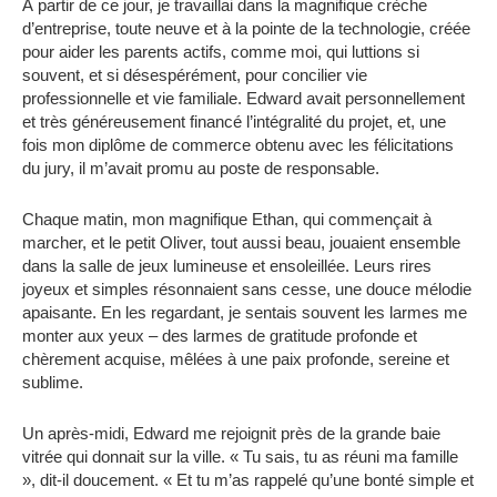
À partir de ce jour, je travaillai dans la magnifique crèche
d’entreprise, toute neuve et à la pointe de la technologie, créée
pour aider les parents actifs, comme moi, qui luttions si
souvent, et si désespérément, pour concilier vie
professionnelle et vie familiale. Edward avait personnellement
et très généreusement financé l’intégralité du projet, et, une
fois mon diplôme de commerce obtenu avec les félicitations
du jury, il m’avait promu au poste de responsable.
Chaque matin, mon magnifique Ethan, qui commençait à
marcher, et le petit Oliver, tout aussi beau, jouaient ensemble
dans la salle de jeux lumineuse et ensoleillée. Leurs rires
joyeux et simples résonnaient sans cesse, une douce mélodie
apaisante. En les regardant, je sentais souvent les larmes me
monter aux yeux – des larmes de gratitude profonde et
chèrement acquise, mêlées à une paix profonde, sereine et
sublime.
Un après-midi, Edward me rejoignit près de la grande baie
vitrée qui donnait sur la ville. « Tu sais, tu as réuni ma famille
», dit-il doucement. « Et tu m’as rappelé qu’une bonté simple et