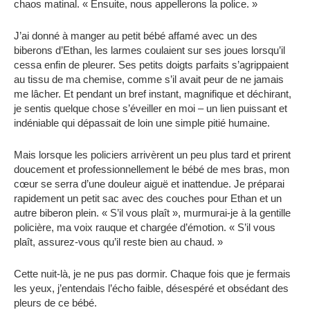
chaos matinal. « Ensuite, nous appellerons la police. »
J’ai donné à manger au petit bébé affamé avec un des
biberons d’Ethan, les larmes coulaient sur ses joues lorsqu’il
cessa enfin de pleurer. Ses petits doigts parfaits s’agrippaient
au tissu de ma chemise, comme s’il avait peur de ne jamais
me lâcher. Et pendant un bref instant, magnifique et déchirant,
je sentis quelque chose s’éveiller en moi – un lien puissant et
indéniable qui dépassait de loin une simple pitié humaine.
Mais lorsque les policiers arrivèrent un peu plus tard et prirent
doucement et professionnellement le bébé de mes bras, mon
cœur se serra d’une douleur aiguë et inattendue. Je préparai
rapidement un petit sac avec des couches pour Ethan et un
autre biberon plein. « S’il vous plaît », murmurai-je à la gentille
policière, ma voix rauque et chargée d’émotion. « S’il vous
plaît, assurez-vous qu’il reste bien au chaud. »
Cette nuit-là, je ne pus pas dormir. Chaque fois que je fermais
les yeux, j’entendais l’écho faible, désespéré et obsédant des
pleurs de ce bébé.