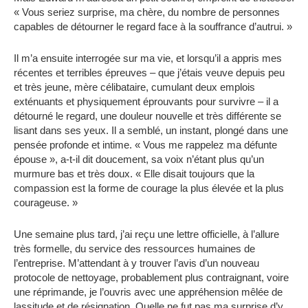
« Vous seriez surprise, ma chère, du nombre de personnes
capables de détourner le regard face à la souffrance d’autrui. »
Il m’a ensuite interrogée sur ma vie, et lorsqu’il a appris mes
récentes et terribles épreuves – que j’étais veuve depuis peu
et très jeune, mère célibataire, cumulant deux emplois
exténuants et physiquement éprouvants pour survivre – il a
détourné le regard, une douleur nouvelle et très différente se
lisant dans ses yeux. Il a semblé, un instant, plongé dans une
pensée profonde et intime. « Vous me rappelez ma défunte
épouse », a-t-il dit doucement, sa voix n’étant plus qu’un
murmure bas et très doux. « Elle disait toujours que la
compassion est la forme de courage la plus élevée et la plus
courageuse. »
Une semaine plus tard, j’ai reçu une lettre officielle, à l’allure
très formelle, du service des ressources humaines de
l’entreprise. M’attendant à y trouver l’avis d’un nouveau
protocole de nettoyage, probablement plus contraignant, voire
une réprimande, je l’ouvris avec une appréhension mêlée de
lassitude et de résignation. Quelle ne fut pas ma surprise d’y