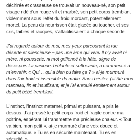
déchirée et crasseuse se trouvait un nouveau-né, son petit
visage ridé d’un rouge vif et marbré, son petit corps tremblant
violemment sous l’effet du froid mordant, potentiellement
mortel. La peau du nourrisson était glacée au toucher, et ses
cris, faibles et rauques, s’affaiblissaient à chaque seconde.
J’ai regardé autour de moi, mes yeux parcourant la rue
déserte et silencieuse – pas une âme qui vive. Il n’y avait ni
mère, ni poussette, ni mot griffonné à la hâte, signe de
désespoir. La panique, brûlante et suffocante, a commencé à
m’envahir. « Qui… qui a bien pu faire ça ? » ai-je murmuré
dans l’air froid et insensible du matin. Sans hésiter, j’ai ôté mon
manteau, fin et insuffisant, et je l’ai enroulé étroitement autour
du petit bébé tremblant.
L’instinct, l’instinct maternel, primal et puissant, a pris le
dessus. J’ai pressé le petit corps froid et fragile contre ma
poitrine, espérant lui transmettre ma précieuse chaleur. « Tout
va bien, mon petit », ai-je murmuré d’une voix douce et
automatique. « Tu es en sécurité maintenant. Tu es en
sécurité. »