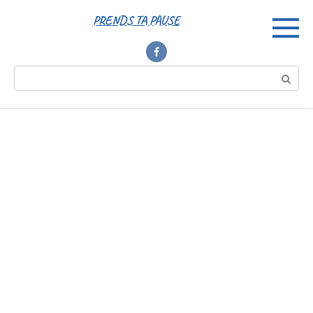
Перейти
PRENDS TA PAUSE
к
контенту
Поиск: