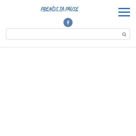
Перейти
PRENDS TA PAUSE
к
контенту
Поиск: