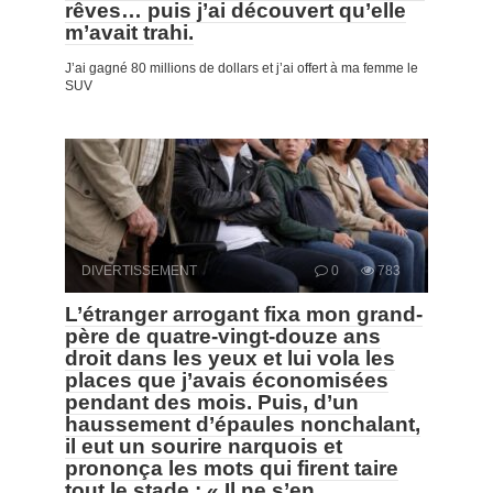
rêves… puis j’ai découvert qu’elle
m’avait trahi.
J’ai gagné 80 millions de dollars et j’ai offert à ma femme le
SUV
DIVERTISSEMENT
0
783
L’étranger arrogant fixa mon grand-
père de quatre-vingt-douze ans
droit dans les yeux et lui vola les
places que j’avais économisées
pendant des mois. Puis, d’un
haussement d’épaules nonchalant,
il eut un sourire narquois et
prononça les mots qui firent taire
tout le stade : « Il ne s’en