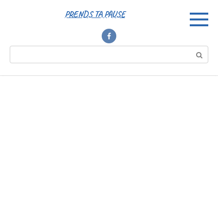
Перейти
PRENDS TA PAUSE
к
контенту
Поиск: