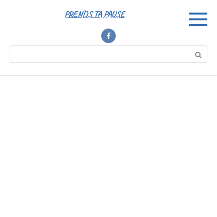
Перейти
PRENDS TA PAUSE
к
контенту
Поиск: