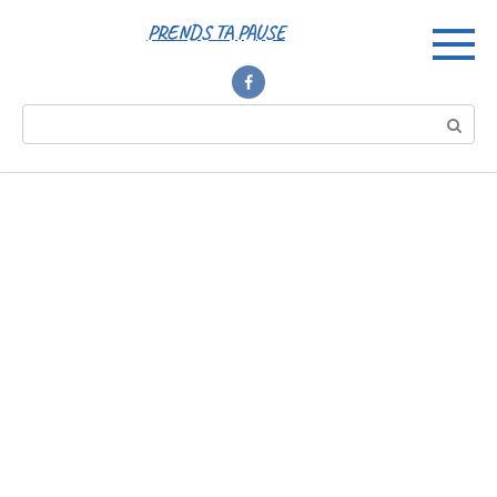
Перейти
PRENDS TA PAUSE
к
контенту
Поиск: