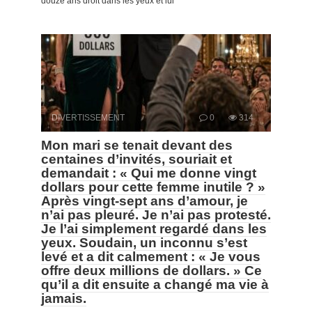
douze ans droit dans les yeux et lui
DIVERTISSEMENT
0
314
Mon mari se tenait devant des
centaines d’invités, souriait et
demandait : « Qui me donne vingt
dollars pour cette femme inutile ? »
Après vingt-sept ans d’amour, je
n’ai pas pleuré. Je n’ai pas protesté.
Je l’ai simplement regardé dans les
yeux. Soudain, un inconnu s’est
levé et a dit calmement : « Je vous
offre deux millions de dollars. » Ce
qu’il a dit ensuite a changé ma vie à
jamais.