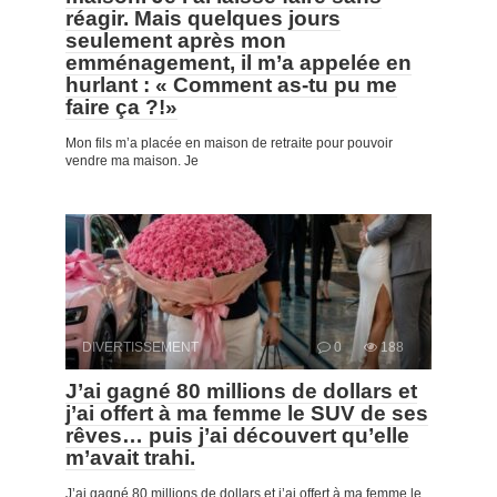
réagir. Mais quelques jours
seulement après mon
emménagement, il m’a appelée en
hurlant : « Comment as-tu pu me
faire ça ?!»
Mon fils m’a placée en maison de retraite pour pouvoir
vendre ma maison. Je
DIVERTISSEMENT
0
188
J’ai gagné 80 millions de dollars et
j’ai offert à ma femme le SUV de ses
rêves… puis j’ai découvert qu’elle
m’avait trahi.
J’ai gagné 80 millions de dollars et j’ai offert à ma femme le