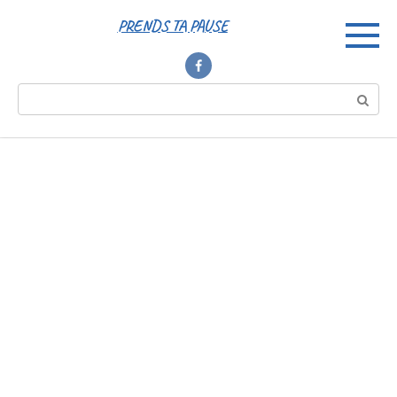
Перейти
PRENDS TA PAUSE
к
контенту
Поиск: