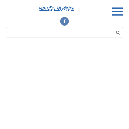
Перейти
PRENDS TA PAUSE
к
контенту
Поиск: